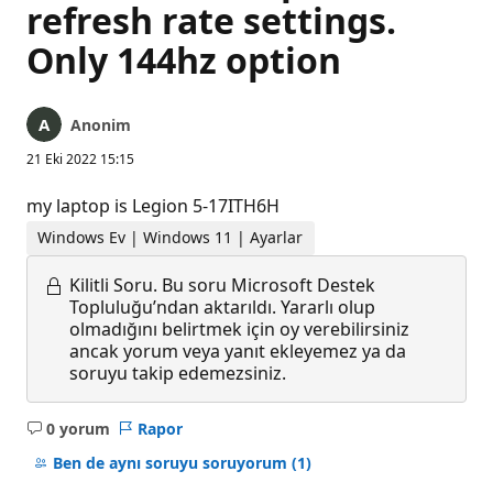
refresh rate settings.
Only 144hz option
Anonim
21 Eki 2022 15:15
my laptop is Legion 5-17ITH6H
Windows Ev | Windows 11 | Ayarlar
Kilitli Soru.
Bu soru Microsoft Destek
Topluluğu’ndan aktarıldı. Yararlı olup
olmadığını belirtmek için oy verebilirsiniz
ancak yorum veya yanıt ekleyemez ya da
soruyu takip edemezsiniz.
0 yorum
Rapor
Açıklama
yok
Ben de aynı soruyu soruyorum
(1)