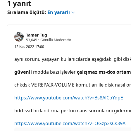
1 yanıt
Sıralama ölçütü:
En yararlı
Tamer Tug
S
53,645
•
Gönüllü Moderatör
a
12 Kas 2022 17:00
y
g
ı
aynı sorunu yaşayan kullanıcılarda aşağıdaki gibi dis
n
l
ı
güvenli
modda bazı işlevler
çalışmaz ms-dos ortam
k
p
u
chkdsk VE REPAİR-VOLUME komutları ile disk nasıl ona
a
n
ı
https://www.youtube.com/watch?v=Bs8AlCoYdpE
hdd-ssd hızlandırma performans sorunlarını giderm
https://www.youtube.com/watch?v=OGzp2sCs39A