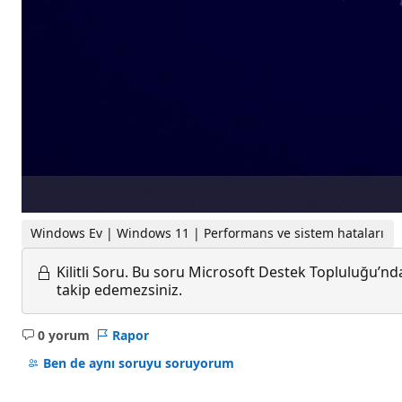
Windows Ev | Windows 11 | Performans ve sistem hataları
Kilitli Soru.
Bu soru Microsoft Destek Topluluğu’ndan
takip edemezsiniz.
0 yorum
Rapor
Açıklama
yok
Ben de aynı soruyu soruyorum