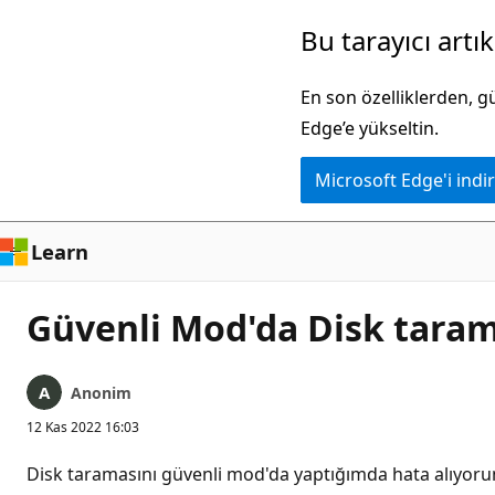
Ana
Bu tarayıcı artı
içeriğe
atla
En son özelliklerden, 
Edge’e yükseltin.
Microsoft Edge'i indir
Learn
Güvenli Mod'da Disk taram
Anonim
12 Kas 2022 16:03
Disk taramasını güvenli mod'da yaptığımda hata alıyo