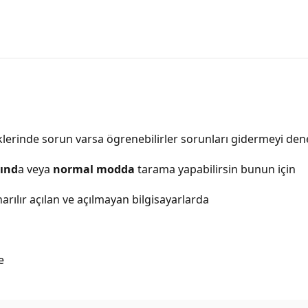
klerinde sorun varsa ögrenebilirler sorunları gidermeyi dene
ınd
a veya
normal modda
tarama yapabilirsin bunun için
rılır açılan ve açılmayan bilgisayarlarda
e