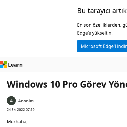
Ana
Bu tarayıcı artı
içeriğe
atla
En son özelliklerden, 
Edge’e yükseltin.
Microsoft Edge'i indir
Learn
Windows 10 Pro Görev Yönet
Anonim
24 Eki 2022 07:19
Merhaba,