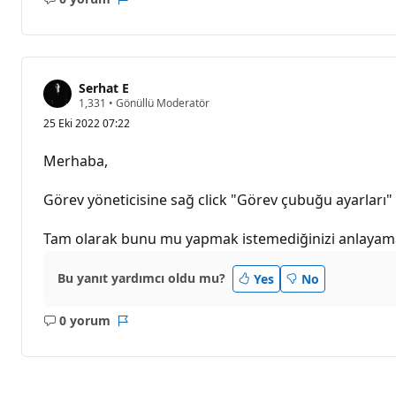
Açıklama
Rapor
yok
Serhat E
S
1,331
•
Gönüllü Moderatör
a
25 Eki 2022 07:22
y
g
ı
Merhaba,
n
l
ı
Görev yöneticisine sağ click "Görev çubuğu ayarları" 
k
p
u
Tam olarak bunu mu yapmak istemediğinizi anlayamad
a
n
ı
Bu yanıt yardımcı oldu mu?
Yes
No
0 yorum
Açıklama
Rapor
yok