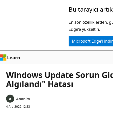
Ana
Bu tarayıcı artı
içeriğe
atla
En son özelliklerden, 
Edge’e yükseltin.
Microsoft Edge'i indir
Learn
Windows Update Sorun Gid
Algılandı" Hatası
Anonim
4 Ara 2022 12:33