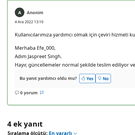
Anonim
4 Ara 2022 13:10
Kullanıcılarımıza yardımcı olmak için çeviri hizmeti kul
Merhaba Efe_000,
Adım Jaspreet Singh.
Hayır, güncellemeler normal şekilde teslim ediliyor v
Bu yanıt yardımcı oldu mu?
Yes
No
0 yorum
Açıklama
Rapor
yok
4 ek yanıt
Sıralama ölçütü:
En yararlı