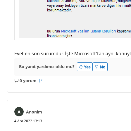
Evet en son sürümdür. İşte Microsoft'tan aynı konuyla i
Bu yanıt yardımcı oldu mu?
Yes
No
0 yorum
Açıklama
Rapor
yok
Anonim
4 Ara 2022 13:13