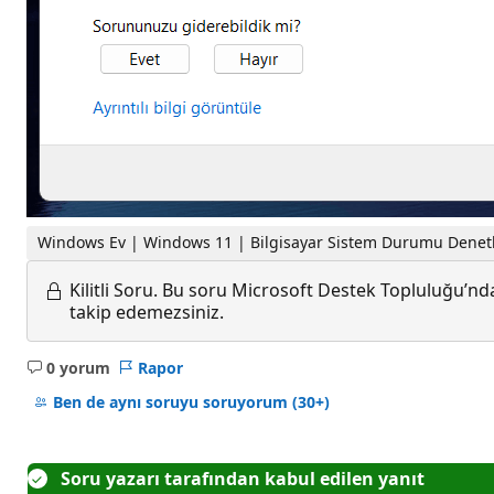
Windows Ev | Windows 11 | Bilgisayar Sistem Durumu Denetl
Kilitli Soru.
Bu soru Microsoft Destek Topluluğu’ndan
takip edemezsiniz.
0 yorum
Rapor
Açıklama
yok
Ben de aynı soruyu soruyorum
(30+)
Soru yazarı tarafından kabul edilen yanıt