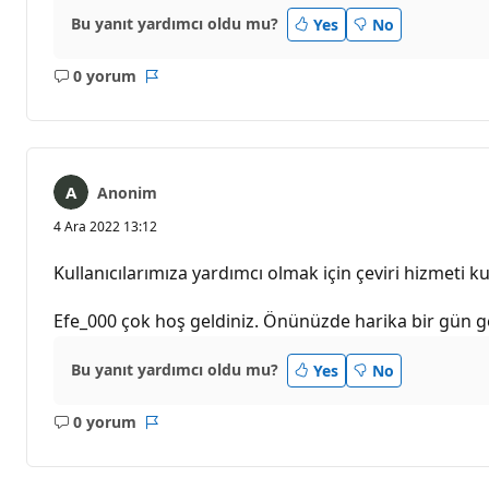
Bu yanıt yardımcı oldu mu?
Yes
No
0 yorum
Açıklama
Rapor
yok
Anonim
4 Ara 2022 13:12
Kullanıcılarımıza yardımcı olmak için çeviri hizmeti kul
Efe_000 çok hoş geldiniz. Önünüzde harika bir gün g
Bu yanıt yardımcı oldu mu?
Yes
No
0 yorum
Açıklama
Rapor
yok