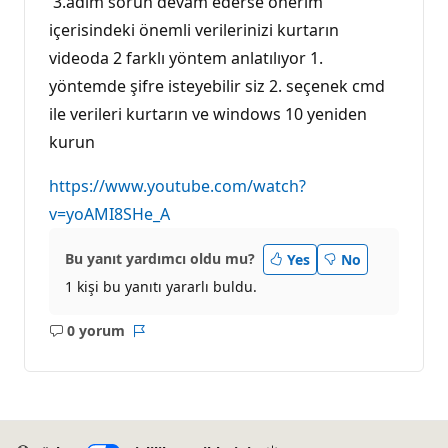
3.adım sorun devam ederse önerim
içerisindeki önemli verilerinizi kurtarın
videoda 2 farklı yöntem anlatılıyor 1.
yöntemde şifre isteyebilir siz 2. seçenek cmd
ile verileri kurtarın ve windows 10 yeniden
kurun
https://www.youtube.com/watch?
v=yoAMI8SHe_A
Bu yanıt yardımcı oldu mu?
Yes
No
1 kişi bu yanıtı yararlı buldu.
0 yorum
Açıklama
Rapor
yok