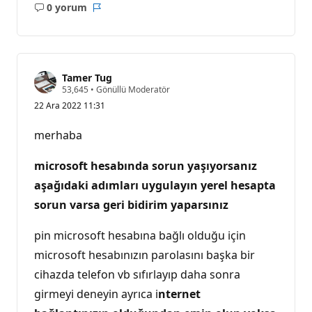
0 yorum
Açıklama
Rapor
yok
Tamer Tug
S
53,645
•
Gönüllü Moderatör
a
22 Ara 2022 11:31
y
g
ı
merhaba
n
l
ı
microsoft hesabında sorun yaşıyorsanız
k
p
aşağıdaki adımları uygulayın yerel hesapta
u
sorun varsa geri bidirim yaparsınız
a
n
ı
pin microsoft hesabına bağlı olduğu için
microsoft hesabınızın parolasını başka bir
cihazda telefon vb sıfırlayıp daha sonra
girmeyi deneyin ayrıca i
nternet