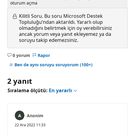
oturum açma
Kilitli Soru.
Bu soru Microsoft Destek
Topluluğu’ndan aktarıldı. Yararlı olup
olmadığını belirtmek için oy verebilirsiniz
ancak yorum veya yanıt ekleyemez ya da
soruyu takip edemezsiniz.
0 yorum
Rapor
Açıklama
yok
Ben de aynı soruyu soruyorum
(100+)
2 yanıt
Sıralama ölçütü:
En yararlı
Anonim
22 Ara 2022 11:33