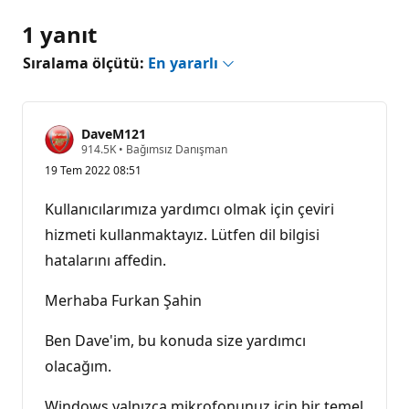
1 yanıt
Sıralama ölçütü:
En yararlı
DaveM121
S
914.5K
•
Bağımsız Danışman
a
19 Tem 2022 08:51
y
g
ı
Kullanıcılarımıza yardımcı olmak için çeviri
n
l
hizmeti kullanmaktayız. Lütfen dil bilgisi
ı
hatalarını affedin.
k
p
u
Merhaba Furkan Şahin
a
n
ı
Ben Dave'im, bu konuda size yardımcı
olacağım.
Windows yalnızca mikrofonunuz için bir temel