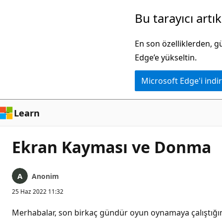
Ana
Bu tarayıcı artı
içeriğe
atla
En son özelliklerden, 
Edge’e yükseltin.
Microsoft Edge'i indir
Learn
Ekran Kayması ve Donma
Anonim
25 Haz 2022 11:32
Merhabalar, son birkaç gündür oyun oynamaya çalıştığı