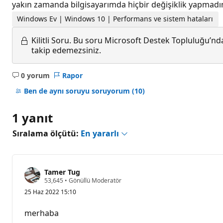
yakın zamanda bilgisayarımda hiçbir değişiklik yapmadım
Windows Ev | Windows 10 | Performans ve sistem hataları
Kilitli Soru.
Bu soru Microsoft Destek Topluluğu’ndan
takip edemezsiniz.
0 yorum
Rapor
Açıklama
yok
Ben de aynı soruyu soruyorum
(10)
1 yanıt
Sıralama ölçütü:
En yararlı
Tamer Tug
S
53,645
•
Gönüllü Moderatör
a
25 Haz 2022 15:10
y
g
ı
merhaba
n