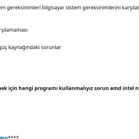
tem gereksinimleri bilgisayar sistem gereksinimlerini karşı
arşılamaması
a güç kaynağındaki sorunlar
ek için hangi programı kullanmalıyız sorun amd intel nv
Mmo
****