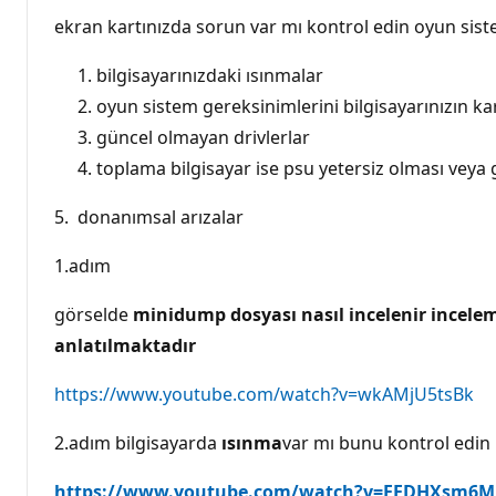
l
ı
ekran kartınızda sorun var mı kontrol edin oyun sis
k
p
u
bilgisayarınızdaki ısınmalar
a
oyun sistem gereksinimlerini bilgisayarınızın k
n
ı
güncel olmayan drivlerlar
toplama bilgisayar ise psu yetersiz olması vey
5. donanımsal arızalar
1.adım
görselde
minidump dosyası nasıl incelenir incelem
anlatılmaktadır
https://www.youtube.com/watch?v=wkAMjU5tsBk
2.adım bilgisayarda
ısınma
var mı bunu kontrol edin
https://www.youtube.com/watch?v=EEDHXsm6