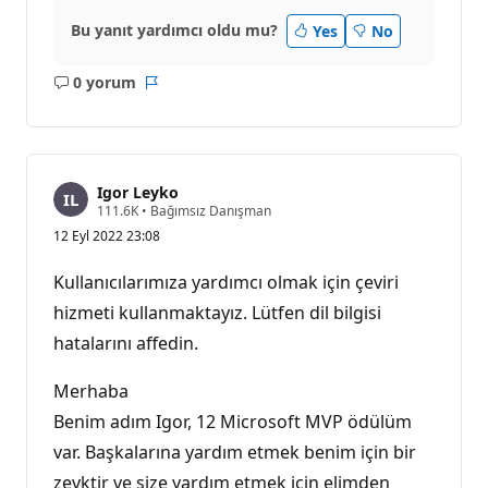
Bu yanıt yardımcı oldu mu?
Yes
No
0 yorum
Açıklama
Rapor
yok
Igor Leyko
S
111.6K
•
Bağımsız Danışman
a
12 Eyl 2022 23:08
y
g
ı
Kullanıcılarımıza yardımcı olmak için çeviri
n
l
hizmeti kullanmaktayız. Lütfen dil bilgisi
ı
hatalarını affedin.
k
p
u
Merhaba
a
n
Benim adım Igor, 12 Microsoft MVP ödülüm
ı
var. Başkalarına yardım etmek benim için bir
zevktir ve size yardım etmek için elimden