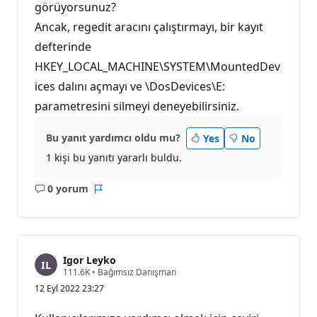
görüyorsunuz?
ı
Ancak, regedit aracını çalıştırmayı, bir kayıt
defterinde
HKEY_LOCAL_MACHINE\SYSTEM\MountedDev
ices dalını açmayı ve \DosDevices\E:
parametresini silmeyi deneyebilirsiniz.
Bu yanıt yardımcı oldu mu?
Yes
No
1 kişi bu yanıtı yararlı buldu.
0 yorum
Açıklama
Rapor
yok
Igor Leyko
S
111.6K
•
Bağımsız Danışman
a
12 Eyl 2022 23:27
y
g
ı