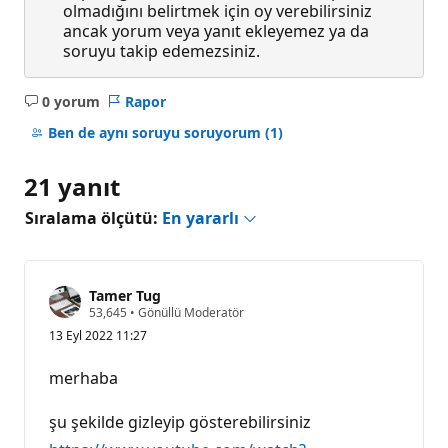
olmadığını belirtmek için oy verebilirsiniz
ancak yorum veya yanıt ekleyemez ya da
soruyu takip edemezsiniz.
0 yorum
Rapor
Açıklama
yok
Ben de aynı soruyu soruyorum
(1)
21 yanıt
Sıralama ölçütü:
En yararlı
Tamer Tug
S
53,645
•
Gönüllü Moderatör
a
13 Eyl 2022 11:27
y
g
ı
merhaba
n
l
ı
şu şekilde gizleyip gösterebilirsiniz
k
p