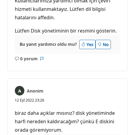
Kullanıcılarımıza yardımcı olmak için çeviri
n
l
hizmeti kullanmaktayız. Lütfen dil bilgisi
ı
hatalarını affedin.
k
p
u
Lütfen Disk yönetiminin bir resmini gösterin.
a
n
ı
Bu yanıt yardımcı oldu mu?
Yes
No
0 yorum
Açıklama
Rapor
yok
Anonim
12 Eyl 2022 23:26
biraz daha açıklar mısınız? disk yönetiminde
harfi nereden kaldıracağım? çünkü E diskini
orada göremiyorum.