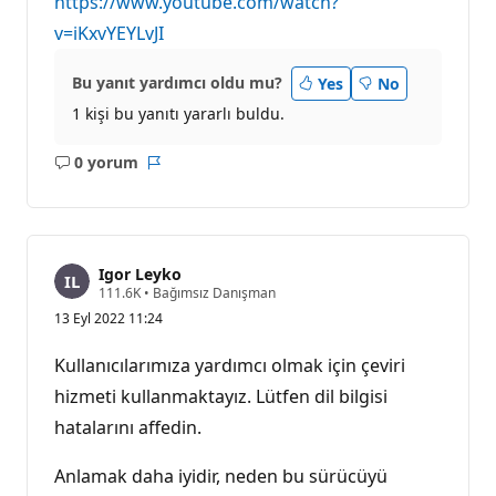
https://www.youtube.com/watch?
u
v=iKxvYEYLvJI
a
n
ı
Bu yanıt yardımcı oldu mu?
Yes
No
1 kişi bu yanıtı yararlı buldu.
0 yorum
Açıklama
Rapor
yok
Igor Leyko
S
111.6K
•
Bağımsız Danışman
a
13 Eyl 2022 11:24
y
g
ı
Kullanıcılarımıza yardımcı olmak için çeviri
n
l
hizmeti kullanmaktayız. Lütfen dil bilgisi
ı
hatalarını affedin.
k
p
u
Anlamak daha iyidir, neden bu sürücüyü
a
n