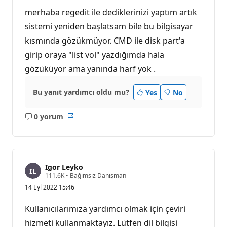
merhaba regedit ile dediklerinizi yaptım artık
sistemi yeniden başlatsam bile bu bilgisayar
kısmında gözükmüyor. CMD ile disk part'a
girip oraya "list vol" yazdığımda hala
gözüküyor ama yanında harf yok .
Bu yanıt yardımcı oldu mu?
Yes
No
0 yorum
Açıklama
Rapor
yok
Igor Leyko
S
111.6K
•
Bağımsız Danışman
a
14 Eyl 2022 15:46
y
g
ı
Kullanıcılarımıza yardımcı olmak için çeviri
n
l
hizmeti kullanmaktayız. Lütfen dil bilgisi