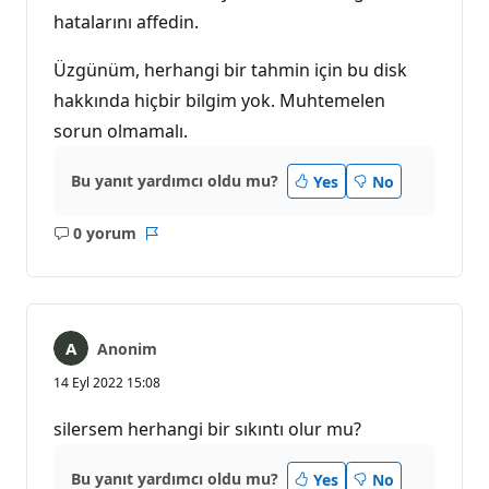
ı
hatalarını affedin.
k
p
u
Üzgünüm, herhangi bir tahmin için bu disk
a
n
hakkında hiçbir bilgim yok. Muhtemelen
ı
sorun olmamalı.
Bu yanıt yardımcı oldu mu?
Yes
No
0 yorum
Açıklama
Rapor
yok
Anonim
14 Eyl 2022 15:08
silersem herhangi bir sıkıntı olur mu?
Bu yanıt yardımcı oldu mu?
Yes
No