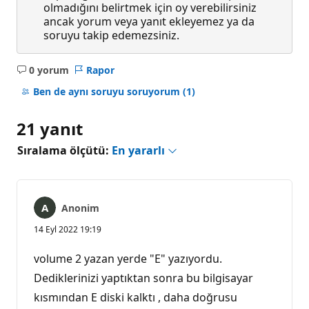
olmadığını belirtmek için oy verebilirsiniz
ancak yorum veya yanıt ekleyemez ya da
soruyu takip edemezsiniz.
0 yorum
Rapor
Açıklama
yok
Ben de aynı soruyu soruyorum
(1)
21 yanıt
Sıralama ölçütü:
En yararlı
Anonim
14 Eyl 2022 19:19
volume 2 yazan yerde "E" yazıyordu.
Dediklerinizi yaptıktan sonra bu bilgisayar
kısmından E diski kalktı , daha doğrusu