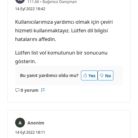
S
111.6K
•
Bağımsız Danışman
a
14 Eyl 2022 18:42
y
g
ı
Kullanıcılarımıza yardımcı olmak için çeviri
n
l
hizmeti kullanmaktayız. Lütfen dil bilgisi
ı
hatalarını affedin.
k
p
u
Lütfen list vol komutunun bir sonucunu
a
n
gösterin.
ı
Bu yanıt yardımcı oldu mu?
Yes
No
0 yorum
Açıklama
Rapor
yok
Anonim
14 Eyl 2022 18:11