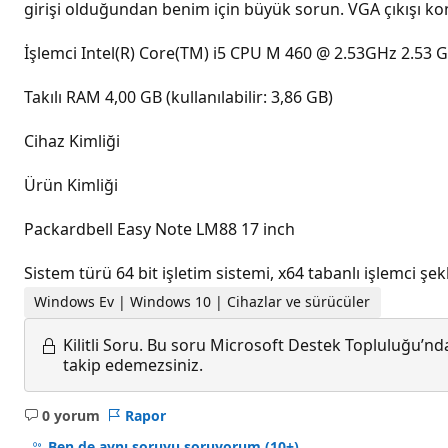
girişi olduğundan benim için büyük sorun. VGA çıkışı kon
İşlemci Intel(R) Core(TM) i5 CPU M 460 @ 2.53GHz 2.53 
Takılı RAM 4,00 GB (kullanılabilir: 3,86 GB)
Cihaz Kimliği
Ürün Kimliği
Packardbell Easy Note LM88 17 inch
Sistem türü 64 bit işletim sistemi, x64 tabanlı işlemci şe
Windows Ev | Windows 10 | Cihazlar ve sürücüler
Kilitli Soru.
Bu soru Microsoft Destek Topluluğu’ndan
takip edemezsiniz.
0 yorum
Rapor
Açıklama
yok
Ben de aynı soruyu soruyorum
(10+)