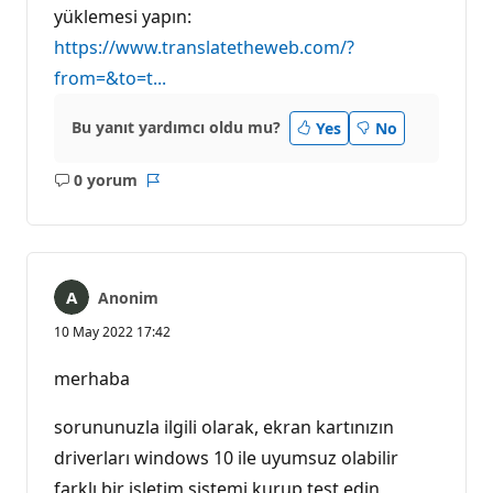
yüklemesi yapın:
https://www.translatetheweb.com/?
from=&to=t...
Bu yanıt yardımcı oldu mu?
Yes
No
0 yorum
Açıklama
Rapor
yok
Anonim
10 May 2022 17:42
merhaba
sorununuzla ilgili olarak, ekran kartınızın
driverları windows 10 ile uyumsuz olabilir
farklı bir işletim sistemi kurup test edin