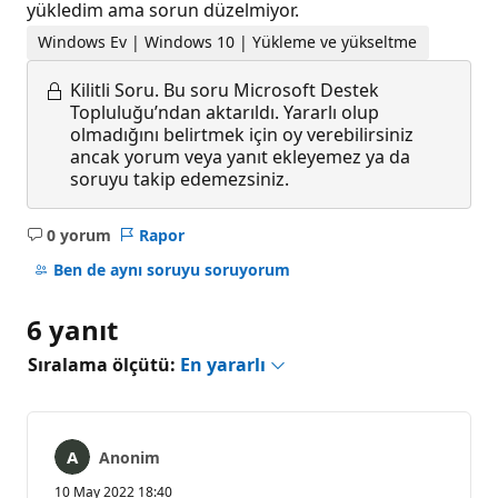
yükledim ama sorun düzelmiyor.
Windows Ev | Windows 10 | Yükleme ve yükseltme
Kilitli Soru.
Bu soru Microsoft Destek
Topluluğu’ndan aktarıldı. Yararlı olup
olmadığını belirtmek için oy verebilirsiniz
ancak yorum veya yanıt ekleyemez ya da
soruyu takip edemezsiniz.
0 yorum
Rapor
Açıklama
yok
Ben de aynı soruyu soruyorum
6 yanıt
Sıralama ölçütü:
En yararlı
Anonim
10 May 2022 18:40