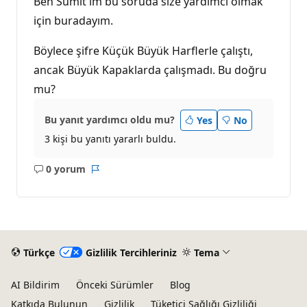
Ben Sumit'im bu soruda size yardımcı olmak
ı
için buradayım.
Böylece şifre Küçük Büyük Harflerle çalıştı,
ancak Büyük Kapaklarda çalışmadı. Bu doğru
mu?
Bu yanıt yardımcı oldu mu?
Yes
No
3 kişi bu yanıtı yararlı buldu.
0 yorum
Açıklama
Rapor
yok
Türkçe
Gizlilik Tercihleriniz
Tema
AI Bildirim
Önceki Sürümler
Blog
Katkıda Bulunun
Gizlilik
Tüketici Sağlığı Gizliliği