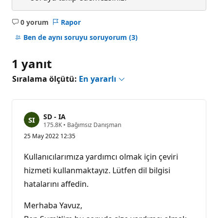
0 yorum
Rapor
Açıklama
yok
Ben de aynı soruyu soruyorum
(3)
1 yanıt
Sıralama ölçütü:
En yararlı
SD - IA
S
175.8K
•
Bağımsız Danışman
a
25 May 2022 12:35
y
g
ı
Kullanıcılarımıza yardımcı olmak için çeviri
n
l
hizmeti kullanmaktayız. Lütfen dil bilgisi
ı
hatalarını affedin.
k
p
u
Merhaba Yavuz,
a
n