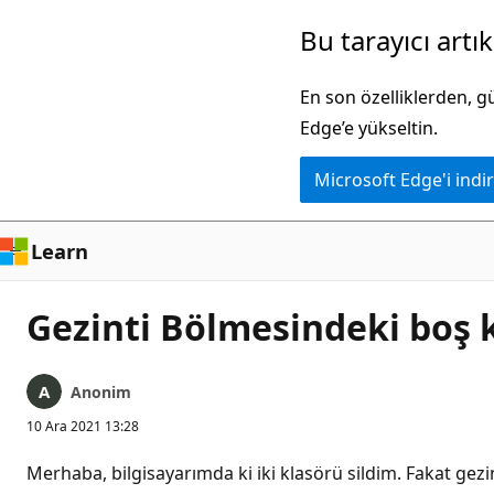
Ana
Bu tarayıcı artı
içeriğe
atla
En son özelliklerden, 
Edge’e yükseltin.
Microsoft Edge'i indir
Learn
Gezinti Bölmesindeki boş 
Anonim
10 Ara 2021 13:28
Merhaba, bilgisayarımda ki iki klasörü sildim. Fakat gez