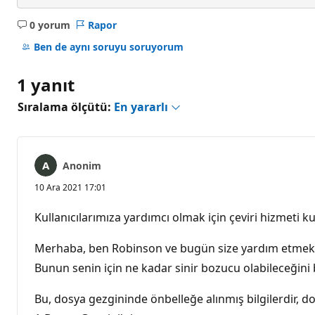
0 yorum
Rapor
Açıklama
yok
Ben de aynı soruyu soruyorum
1 yanıt
Sıralama ölçütü:
En yararlı
Anonim
10 Ara 2021 17:01
Kullanıcılarımıza yardımcı olmak için çeviri hizmeti kul
Merhaba, ben Robinson ve bugün size yardım etmek
Bunun senin için ne kadar sinir bozucu olabileceğin
Bu, dosya gezgininde önbelleğe alınmış bilgilerdir, 