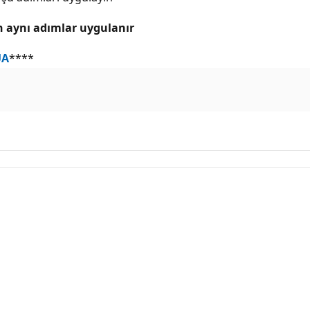
in aynı adımlar uygulanır
UA
****