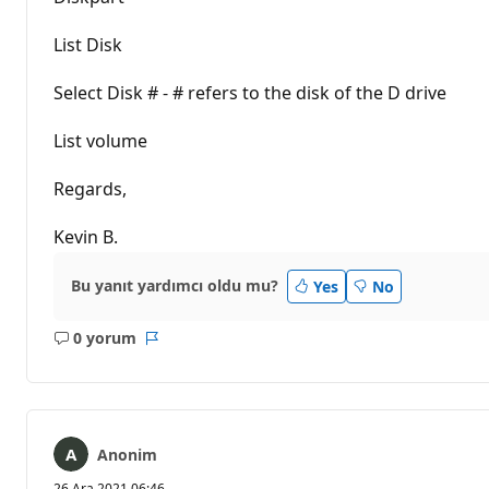
List Disk
Select Disk # - # refers to the disk of the D drive
List volume
Regards,
Kevin B.
Bu yanıt yardımcı oldu mu?
Yes
No
0 yorum
Açıklama
Rapor
yok
Anonim
26 Ara 2021 06:46