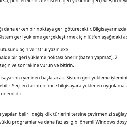
varsa, pencerelerinizde sistem geri yükleme gerçekleştirmey
ştığı daha erken bir noktaya geri götürecektir. Bilgisayarınızd
Sistem geri yükleme gerçekleştirmek için lütfen aşağıdaki adı
utusunu açın ve rstrui yazın.exe
alde bir geri yükleme noktası önerir (bazen yapmaz), 2.
 seçin ve sonrakine vurun ve bitirin.
isayarınızı yeniden başlatacak. Sistem geri yükleme işlemini
ebilir. Seçilen tarihten önce bilgisayara yüklenen uygulamala
önemlidir.
apılan belirli değişiklik türlerini tersine çevirmenizi sağla
ı, yüklü programlar ve daha fazlası gibi önemli Windows dosy