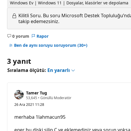
Windows Ev | Windows 11 | Dosyalar, klasörler ve depolama
Kilitli Soru.
Bu soru Microsoft Destek Topluluğu’ndan
takip edemezsiniz.
0 yorum
Rapor
Açıklama
yok
Ben de aynı soruyu soruyorum
(30+)
3 yanıt
Sıralama ölçütü:
En yararlı
Tamer Tug
S
53,645
•
Gönüllü Moderatör
a
26 Ara 2021 11:28
y
g
ı
merhaba 1lahmacun95
n
l
ı
eger bu diski silip C ye eklemediniz veya sorun yoksa