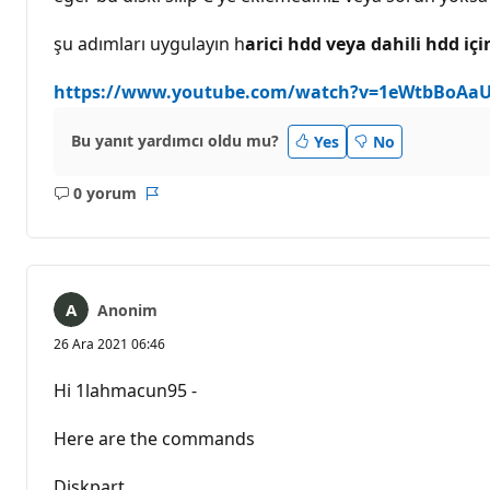
k
p
u
şu adımları uygulayın h
arici hdd veya dahili hdd iç
a
n
ı
https://www.youtube.com/watch?v=1eWtbBoAa
Bu yanıt yardımcı oldu mu?
Yes
No
0 yorum
Açıklama
Rapor
yok
Anonim
26 Ara 2021 06:46
Hi 1lahmacun95 -
Here are the commands
Diskpart