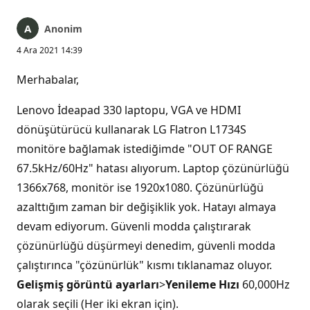
Anonim
4 Ara 2021 14:39
Merhabalar,
Lenovo İdeapad 330 laptopu, VGA ve HDMI
dönüşütürücü kullanarak LG Flatron L1734S
monitöre bağlamak istediğimde "OUT OF RANGE
67.5kHz/60Hz" hatası alıyorum. Laptop çözünürlüğü
1366x768, monitör ise 1920x1080. Çözünürlüğü
azalttığım zaman bir değişiklik yok. Hatayı almaya
devam ediyorum. Güvenli modda çalıştırarak
çözünürlüğü düşürmeyi denedim, güvenli modda
çalıştırınca "çözünürlük" kısmı tıklanamaz oluyor.
Gelişmiş görüntü ayarları
>
Yenileme Hızı
60,000Hz
olarak seçili (Her iki ekran için).