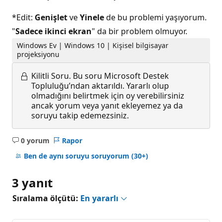
*Edit:
Genişlet
ve
Yinele
de bu problemi yaşıyorum.
"
Sadece ikinci ekran
" da bir problem olmuyor.
Windows Ev | Windows 10 | Kişisel bilgisayar
projeksiyonu
Kilitli Soru.
Bu soru Microsoft Destek
Topluluğu’ndan aktarıldı. Yararlı olup
olmadığını belirtmek için oy verebilirsiniz
ancak yorum veya yanıt ekleyemez ya da
soruyu takip edemezsiniz.
0 yorum
Rapor
Açıklama
yok
Ben de aynı soruyu soruyorum
(30+)
3 yanıt
Sıralama ölçütü:
En yararlı