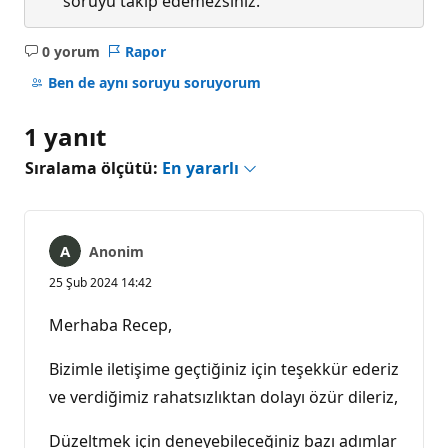
soruyu takip edemezsiniz.
0 yorum
Rapor
Açıklama
yok
Ben de aynı soruyu soruyorum
1 yanıt
Sıralama ölçütü:
En yararlı
Anonim
25 Şub 2024 14:42
Merhaba Recep,
Bizimle iletişime geçtiğiniz için teşekkür ederiz
ve verdiğimiz rahatsızlıktan dolayı özür dileriz,
Düzeltmek için deneyebileceğiniz bazı adımlar