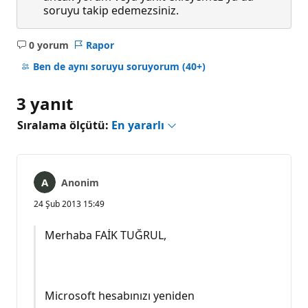
soruyu takip edemezsiniz.
0 yorum
Rapor
Açıklama
yok
Ben de aynı soruyu soruyorum
(40+)
3 yanıt
Sıralama ölçütü:
En yararlı
Anonim
24 Şub 2013 15:49
Merhaba FAİK TUĞRUL,
Microsoft hesabınızı yeniden