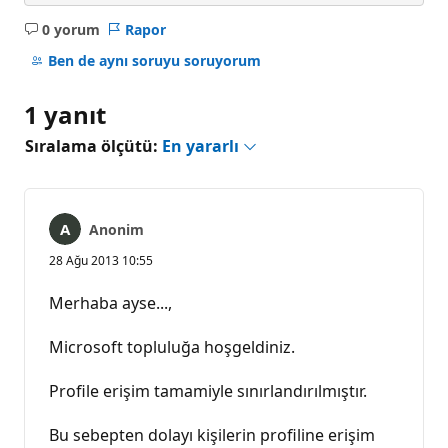
0 yorum
Rapor
Açıklama
yok
Ben de aynı soruyu soruyorum
1 yanıt
Sıralama ölçütü:
En yararlı
Anonim
28 Ağu 2013 10:55
Merhaba ayse...,
Microsoft topluluğa hoşgeldiniz.
Profile erişim tamamiyle sınırlandırılmıştır.
Bu sebepten dolayı kişilerin profiline erişim