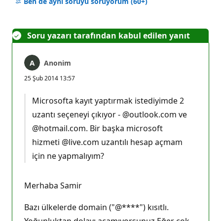
yok
Ben de aynı soruyu soruyorum
(60+)
Soru yazarı tarafından kabul edilen yanıt
Anonim
25 Şub 2014 13:57
Microsofta kayıt yaptırmak istediyimde 2
uzantı seçeneyi çıkıyor - @outlook.com ve
@hotmail.com. Bir başka microsoft
hizmeti @live.com uzantılı hesap açmam
için ne yapmalıyım?
Merhaba Samir
Bazı ülkelerde domain ("@****") kısıtlı.
Yoğunluktan dolayı açamıyorsunuz.Eğer çok