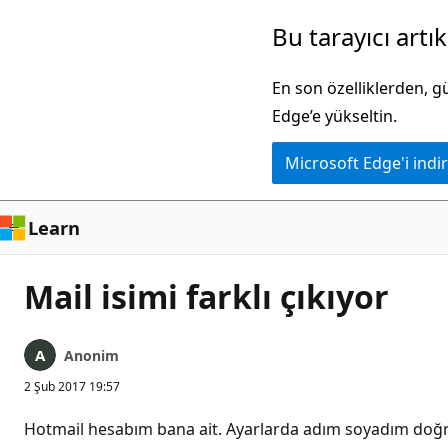
Ana
Bu tarayıcı artı
içeriğe
atla
En son özelliklerden, 
Edge’e yükseltin.
Microsoft Edge'i indir
Learn
Mail isimi farklı çıkıyor
Anonim
2 Şub 2017 19:57
Hotmail hesabım bana ait. Ayarlarda adım soyadım doğru