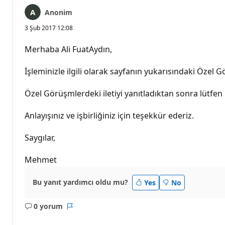
Anonim
3 Şub 2017 12:08
Merhaba Ali FuatAydın,
İşleminizle ilgili olarak sayfanın yukarısındaki Özel 
Özel Görüşmlerdeki iletiyi yanıtladıktan sonra lütfen b
Anlayışınız ve işbirliğiniz için teşekkür ederiz.
Saygılar,
Mehmet
Bu yanıt yardımcı oldu mu?
Yes
No
0 yorum
Açıklama
Rapor
yok