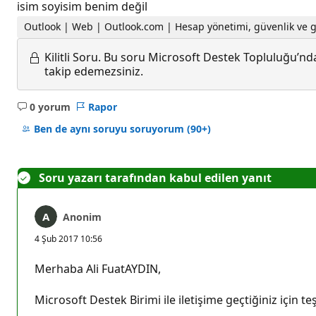
isim soyisim benim değil
Outlook | Web | Outlook.com | Hesap yönetimi, güvenlik ve gi
Kilitli Soru.
Bu soru Microsoft Destek Topluluğu’ndan
takip edemezsiniz.
0 yorum
Rapor
Açıklama
yok
Ben de aynı soruyu soruyorum
(90+)
Soru yazarı tarafından kabul edilen yanıt
Anonim
4 Şub 2017 10:56
Merhaba Ali FuatAYDIN,
Microsoft Destek Birimi ile iletişime geçtiğiniz için t