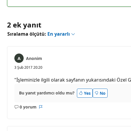
yok
2 ek yanıt
Sıralama ölçütü:
En yararlı
Anonim
3 Şub 2017 20:20
"İşleminizle ilgili olarak sayfanın yukarısındaki Ö
Bu yanıt yardımcı oldu mu?
Yes
No
0 yorum
Açıklama
Rapor
yok