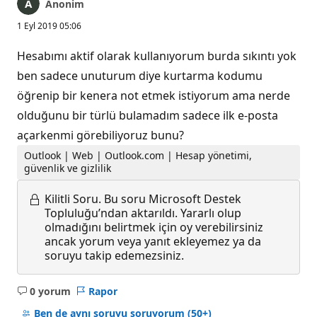
Anonim
1 Eyl 2019 05:06
Hesabımı aktif olarak kullanıyorum burda sıkıntı yok
ben sadece unuturum diye kurtarma kodumu
öğrenip bir kenera not etmek istiyorum ama nerde
olduğunu bir türlü bulamadım sadece ilk e-posta
açarkenmi görebiliyoruz bunu?
Outlook | Web | Outlook.com | Hesap yönetimi,
güvenlik ve gizlilik
Kilitli Soru.
Bu soru Microsoft Destek
Topluluğu’ndan aktarıldı. Yararlı olup
olmadığını belirtmek için oy verebilirsiniz
ancak yorum veya yanıt ekleyemez ya da
soruyu takip edemezsiniz.
0 yorum
Rapor
Açıklama
yok
Ben de aynı soruyu soruyorum
(50+)