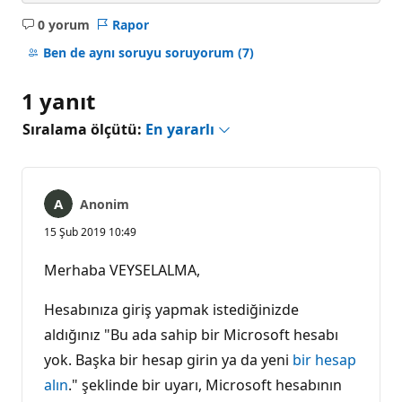
0 yorum
Rapor
Açıklama
yok
Ben de aynı soruyu soruyorum
(7)
1 yanıt
Sıralama ölçütü:
En yararlı
Anonim
15 Şub 2019 10:49
Merhaba VEYSELALMA,
Hesabınıza giriş yapmak istediğinizde
aldığınız "Bu ada sahip bir Microsoft hesabı
yok. Başka bir hesap girin ya da yeni
bir hesap
alın
." şeklinde bir uyarı, Microsoft hesabının