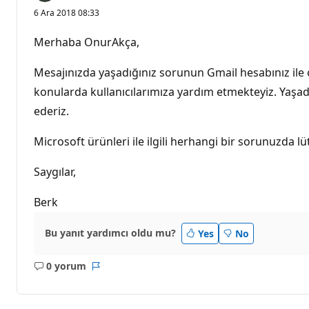
6 Ara 2018 08:33
Merhaba OnurAkça,
Mesajınızda yaşadığınız sorunun Gmail hesabınız ile 
konularda kullanıcılarımıza yardım etmekteyiz. Yaşadığ
ederiz.
Microsoft ürünleri ile ilgili herhangi bir sorunuzda 
Saygılar,
Berk
Bu yanıt yardımcı oldu mu?
Yes
No
0 yorum
Açıklama
Rapor
yok