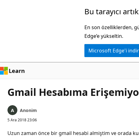
Ana
Bu tarayıcı artı
içeriğe
atla
En son özelliklerden, 
Edge’e yükseltin.
Microsoft Edge'i indir
Learn
Gmail Hesabıma Erişemiyo
Anonim
5 Ara 2018 23:06
Uzun zaman önce bir gmail hesabi almiştim ve orada kul