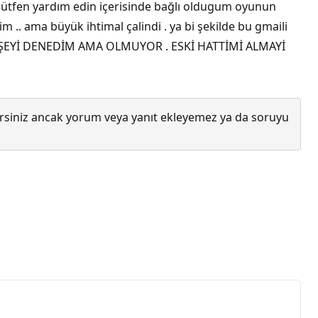
lütfen yardım edin içerisinde bağlı oldugum oyunun
.. ama büyük ihtimal çalindi . ya bi şekilde bu gmaili
 HER ŞEYİ DENEDİM AMA OLMUYOR . ESKİ HATTİMİ ALMAYİ
lirsiniz ancak yorum veya yanıt ekleyemez ya da soruyu