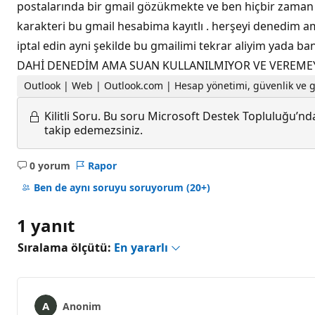
postalarında bir gmail gözükmekte ve ben hiçbir zaman
karakteri bu gmail hesabima kayıtlı . herşeyi denedim am
iptal edin ayni şekilde bu gmailimi tekrar aliyim yad
DAHİ DENEDİM AMA SUAN KULLANILMIYOR VE VEREMEYİZ
Outlook | Web | Outlook.com | Hesap yönetimi, güvenlik ve gi
Kilitli Soru.
Bu soru Microsoft Destek Topluluğu’ndan
takip edemezsiniz.
0 yorum
Rapor
Açıklama
yok
Ben de aynı soruyu soruyorum
(20+)
1 yanıt
Sıralama ölçütü:
En yararlı
Anonim