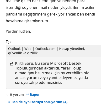
mailime gelen hacklendiğim ve benden para
istendiği söylenen mail nedeniyleydi. Benim acilen
parolamı değiştirmem gerekiyor ancak ben kendi
hesabıma giremiyorum.
Yardım lütfen.
Tşk.
Outlook | Web | Outlook.com | Hesap yönetimi,
güvenlik ve gizlilik
Kilitli Soru.
Bu soru Microsoft Destek
Topluluğu’ndan aktarıldı. Yararlı olup
olmadığını belirtmek için oy verebilirsiniz
ancak yorum veya yanıt ekleyemez ya da
soruyu takip edemezsiniz.
0 yorum
Rapor
Açıklama
yok
Ben de aynı soruyu soruyorum
(4)