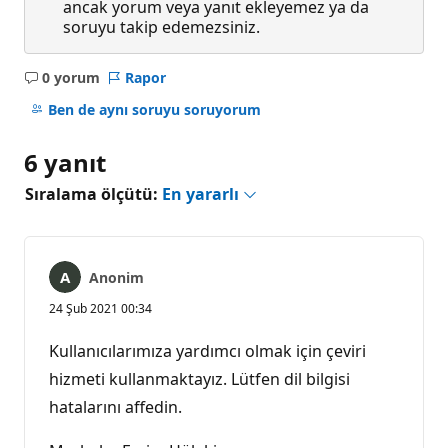
ancak yorum veya yanıt ekleyemez ya da
soruyu takip edemezsiniz.
0 yorum
Rapor
Açıklama
yok
Ben de aynı soruyu soruyorum
6 yanıt
Sıralama ölçütü:
En yararlı
Anonim
24 Şub 2021 00:34
Kullanıcılarımıza yardımcı olmak için çeviri
hizmeti kullanmaktayız. Lütfen dil bilgisi
hatalarını affedin.