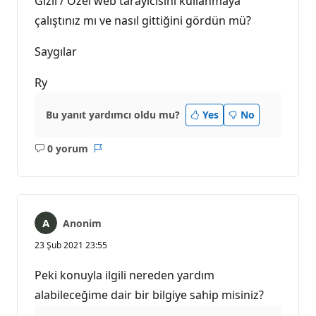
Gizli / Özel web tarayıcısını kullanmaya
çalıştınız mı ve nasıl gittiğini gördün mü?
Saygılar
Ry
Bu yanıt yardımcı oldu mu?
Yes
No
0 yorum
Açıklama
Rapor
yok
Anonim
23 Şub 2021 23:55
Peki konuyla ilgili nereden yardım
alabileceğime dair bir bilgiye sahip misiniz?