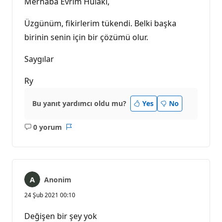
Merhaba Evrim Hülaki,
Üzgünüm, fikirlerim tükendi. Belki başka
birinin senin için bir çözümü olur.
Saygılar
Ry
Bu yanıt yardımcı oldu mu?
Yes
No
0 yorum
Açıklama
Rapor
yok
Anonim
24 Şub 2021 00:10
Değişen bir şey yok