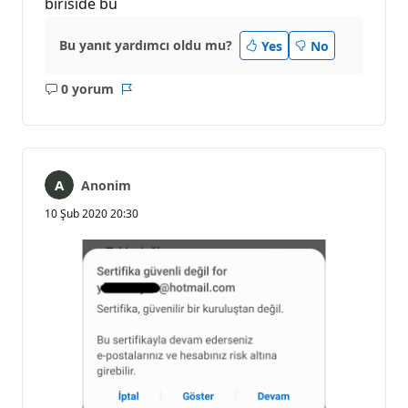
biriside bu
Bu yanıt yardımcı oldu mu?
Yes
No
0 yorum
Açıklama
Rapor
yok
Anonim
10 Şub 2020 20:30