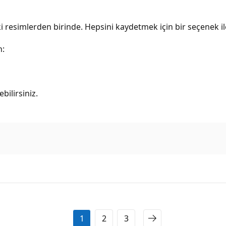
 resimlerden birinde. Hepsini kaydetmek için bir seçenek ile
n:
bilirsiniz.
1
2
3