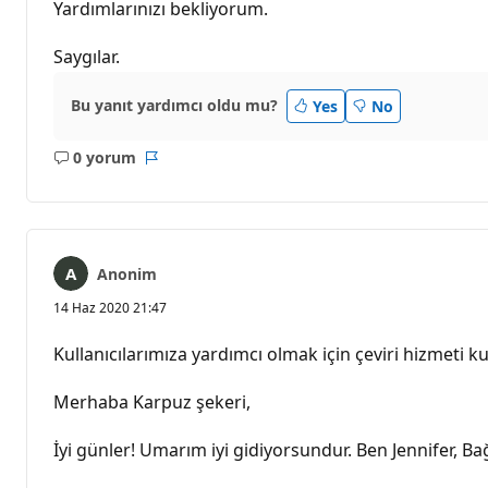
Yardımlarınızı bekliyorum.
Saygılar.
Bu yanıt yardımcı oldu mu?
Yes
No
0 yorum
Açıklama
Rapor
yok
Anonim
14 Haz 2020 21:47
Kullanıcılarımıza yardımcı olmak için çeviri hizmeti kul
Merhaba Karpuz şekeri,
İyi günler! Umarım iyi gidiyorsundur. Ben Jennifer, B