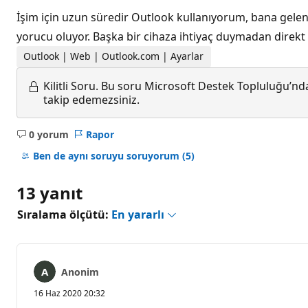
İşim için uzun süredir Outlook kullanıyorum, bana gelen
yorucu oluyor. Başka bir cihaza ihtiyaç duymadan direkt o
Outlook | Web | Outlook.com | Ayarlar
Kilitli Soru.
Bu soru Microsoft Destek Topluluğu’ndan
takip edemezsiniz.
0 yorum
Rapor
Açıklama
yok
Ben de aynı soruyu soruyorum
(5)
13 yanıt
Sıralama ölçütü:
En yararlı
Anonim
16 Haz 2020 20:32