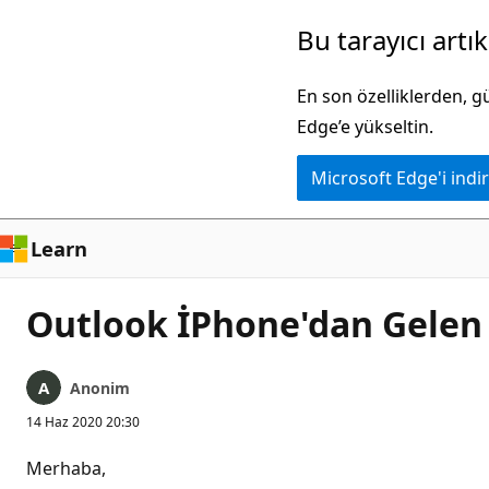
Ana
Bu tarayıcı artı
içeriğe
atla
En son özelliklerden, 
Edge’e yükseltin.
Microsoft Edge'i indir
Learn
Outlook İPhone'dan Gelen 
Anonim
14 Haz 2020 20:30
Merhaba,