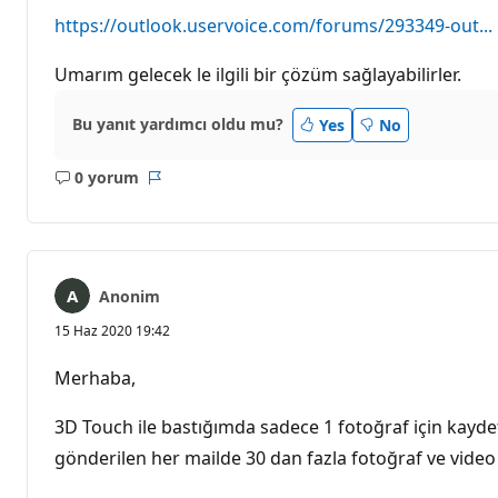
https://outlook.uservoice.com/forums/293349-out...
Umarım gelecek le ilgili bir çözüm sağlayabilirler.
Bu yanıt yardımcı oldu mu?
Yes
No
0 yorum
Açıklama
Rapor
yok
Anonim
15 Haz 2020 19:42
Merhaba,
3D Touch ile bastığımda sadece 1 fotoğraf için kayd
gönderilen her mailde 30 dan fazla fotoğraf ve video