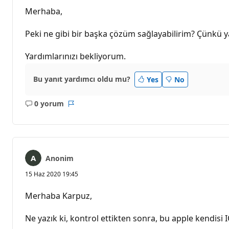
Merhaba,
Peki ne gibi bir başka çözüm sağlayabilirim? Çünkü y
Yardımlarınızı bekliyorum.
Bu yanıt yardımcı oldu mu?
Yes
No
0 yorum
Açıklama
Rapor
yok
Anonim
15 Haz 2020 19:45
Merhaba Karpuz,
Ne yazık ki, kontrol ettikten sonra, bu apple kendisi 