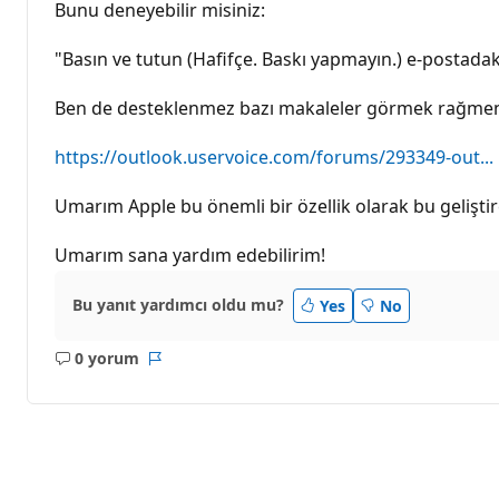
Bunu deneyebilir misiniz:
"Basın ve tutun (Hafifçe. Baskı yapmayın.) e-postadaki
Ben de desteklenmez bazı makaleler görmek rağme
https://outlook.uservoice.com/forums/293349-out...
Umarım Apple bu önemli bir özellik olarak bu geliştire
Umarım sana yardım edebilirim!
Bu yanıt yardımcı oldu mu?
Yes
No
0 yorum
Açıklama
Rapor
yok