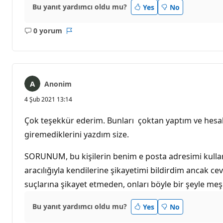
Bu yanıt yardımcı oldu mu?
Yes
No
0 yorum
Açıklama
Rapor
yok
Anonim
4 Şub 2021 13:14
Çok teşekkür ederim. Bunları çoktan yaptım ve hesabı
giremediklerini yazdım size.
SORUNUM, bu kişilerin benim e posta adresimi kullanar
aracılığıyla kendilerine şikayetimi bildirdim ancak ce
suçlarına şikayet etmeden, onları böyle bir şeyle me
Bu yanıt yardımcı oldu mu?
Yes
No