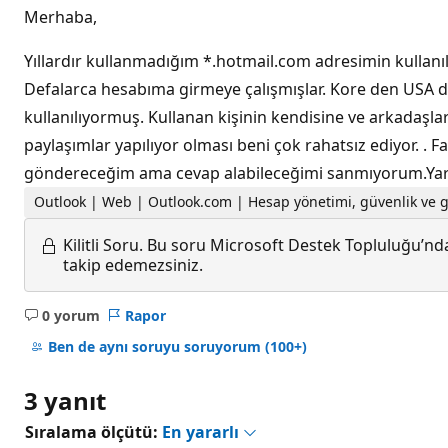
Merhaba,
Yıllardır kullanmadığım *.hotmail.com adresimin kullanıl
Defalarca hesabıma girmeye çalışmışlar. Kore den USA dan
kullanılıyormuş. Kullanan kişinin kendisine ve arkadaş
paylaşımlar yapılıyor olması beni çok rahatsız ediyor. 
göndereceğim ama cevap alabileceğimi sanmıyorum.Yard
Outlook | Web | Outlook.com | Hesap yönetimi, güvenlik ve gi
Kilitli Soru.
Bu soru Microsoft Destek Topluluğu’ndan
takip edemezsiniz.
0 yorum
Rapor
Açıklama
yok
Ben de aynı soruyu soruyorum
(100+)
3 yanıt
Sıralama ölçütü:
En yararlı