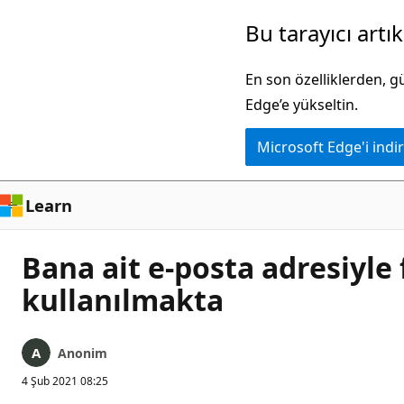
Ana
Bu tarayıcı artı
içeriğe
atla
En son özelliklerden, 
Edge’e yükseltin.
Microsoft Edge'i indir
Learn
Bana ait e-posta adresiyle
kullanılmakta
Anonim
4 Şub 2021 08:25