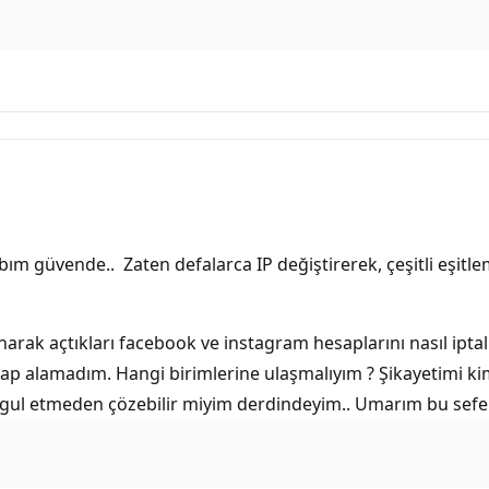
m güvende.. Zaten defalarca IP değiştirerek, çeşitli eşitl
ak açtıkları facebook ve instagram hesaplarını nasıl iptal e
vap alamadım. Hangi birimlerine ulaşmalıyım ? Şikayetimi kime
şgul etmeden çözebilir miyim derdindeyim.. Umarım bu sefer