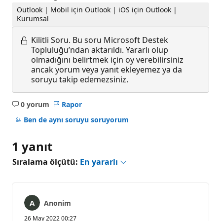
Outlook | Mobil için Outlook | iOS için Outlook |
Kurumsal
Kilitli Soru.
Bu soru Microsoft Destek
Topluluğu’ndan aktarıldı. Yararlı olup
olmadığını belirtmek için oy verebilirsiniz
ancak yorum veya yanıt ekleyemez ya da
soruyu takip edemezsiniz.
0 yorum
Rapor
Açıklama
yok
Ben de aynı soruyu soruyorum
1 yanıt
Sıralama ölçütü:
En yararlı
Anonim
26 May 2022 00:27