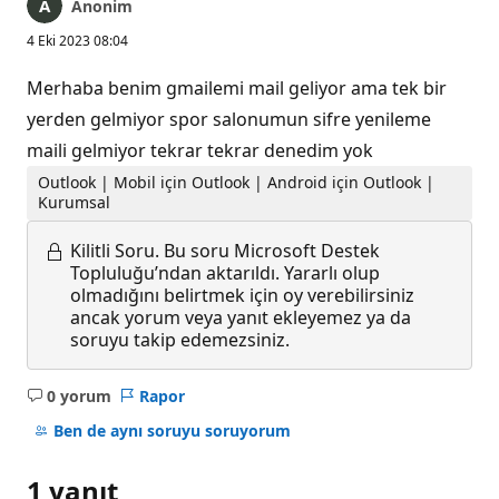
Anonim
4 Eki 2023 08:04
Merhaba benim gmailemi mail geliyor ama tek bir
yerden gelmiyor spor salonumun sifre yenileme
maili gelmiyor tekrar tekrar denedim yok
Outlook | Mobil için Outlook | Android için Outlook |
Kurumsal
Kilitli Soru.
Bu soru Microsoft Destek
Topluluğu’ndan aktarıldı. Yararlı olup
olmadığını belirtmek için oy verebilirsiniz
ancak yorum veya yanıt ekleyemez ya da
soruyu takip edemezsiniz.
0 yorum
Rapor
Açıklama
yok
Ben de aynı soruyu soruyorum
1 yanıt