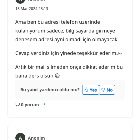
18 Mar 2024 23:13
Ama ben bu adresi telefon üzerinde
külanıyorum sadece, bilgisayarda girmeye
denesem adresi ayni olmadı için olmayacak.
Cevap verdiniz için yinede teşekkür ederim.🙏
Artık bir mail silmeden önçe dikkat ederim bu
bana ders olsun 😌
Bu yanıt yardımcı oldu mu?
Yes
No
0 yorum
Açıklama
Rapor
yok
Anonim