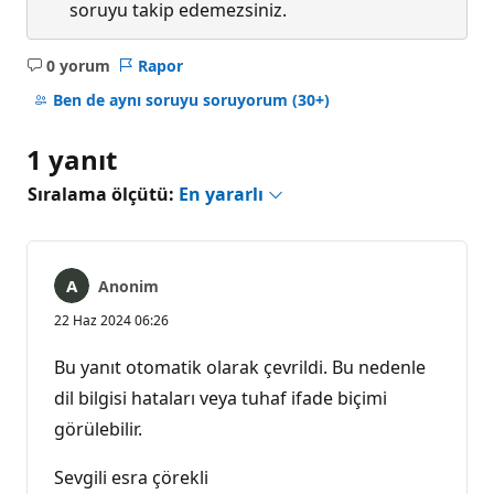
soruyu takip edemezsiniz.
0 yorum
Rapor
Açıklama
yok
Ben de aynı soruyu soruyorum
(30+)
1 yanıt
Sıralama ölçütü:
En yararlı
Anonim
22 Haz 2024 06:26
Bu yanıt otomatik olarak çevrildi. Bu nedenle
dil bilgisi hataları veya tuhaf ifade biçimi
görülebilir.
Sevgili esra çörekli