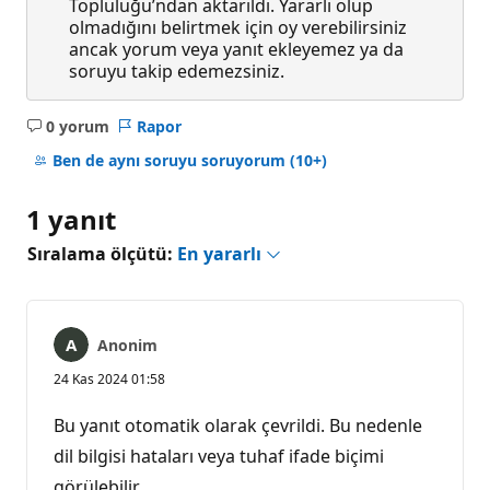
Topluluğu’ndan aktarıldı. Yararlı olup
olmadığını belirtmek için oy verebilirsiniz
ancak yorum veya yanıt ekleyemez ya da
soruyu takip edemezsiniz.
0 yorum
Rapor
Açıklama
yok
Ben de aynı soruyu soruyorum
(10+)
1 yanıt
Sıralama ölçütü:
En yararlı
Anonim
24 Kas 2024 01:58
Bu yanıt otomatik olarak çevrildi. Bu nedenle
dil bilgisi hataları veya tuhaf ifade biçimi
görülebilir.