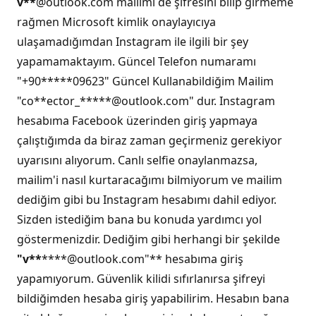
v**
@outlook.com mailimi de şifresini bilip girmeme
rağmen Microsoft kimlik onaylayıcıya
ulaşamadığımdan Instagram ile ilgili bir şey
yapamamaktayım. Güncel Telefon numaramı
"+90*****09623" Güncel Kullanabildiğim Mailim
"co**ector_*****@outlook.com" dur. Instagram
hesabıma Facebook üzerinden giriş yapmaya
çalıştığımda da biraz zaman geçirmeniz gerekiyor
uyarısını alıyorum. Canlı selfie onaylanmazsa,
mailim'i nasıl kurtaracağımı bilmiyorum ve mailim
dediğim gibi bu Instagram hesabımı dahil ediyor.
Sizden istediğim bana bu konuda yardımcı yol
göstermenizdir. Dediğim gibi herhangi bir şekilde
"v**
****@outlook.com"** hesabıma giriş
yapamıyorum. Güvenlik kilidi sıfırlanırsa şifreyi
bildiğimden hesaba giriş yapabilirim. Hesabın bana