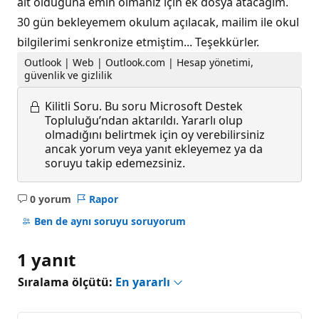
ait olduğuna emin olmanız için ek dosya atacağım.
30 gün bekleyemem okulum açılacak, mailim ile okul
bilgilerimi senkronize etmiştim... Teşekkürler.
Outlook | Web | Outlook.com | Hesap yönetimi,
güvenlik ve gizlilik
Kilitli Soru.
Bu soru Microsoft Destek
Topluluğu’ndan aktarıldı. Yararlı olup
olmadığını belirtmek için oy verebilirsiniz
ancak yorum veya yanıt ekleyemez ya da
soruyu takip edemezsiniz.
0 yorum
Rapor
Açıklama
yok
Ben de aynı soruyu soruyorum
1 yanıt
Sıralama ölçütü:
En yararlı