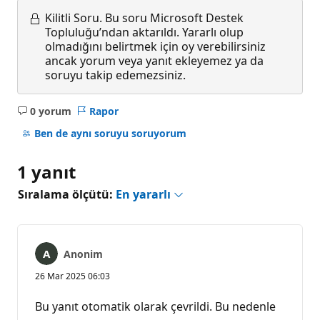
Kilitli Soru.
Bu soru Microsoft Destek
Topluluğu’ndan aktarıldı. Yararlı olup
olmadığını belirtmek için oy verebilirsiniz
ancak yorum veya yanıt ekleyemez ya da
soruyu takip edemezsiniz.
0 yorum
Rapor
Açıklama
yok
Ben de aynı soruyu soruyorum
1 yanıt
Sıralama ölçütü:
En yararlı
Anonim
26 Mar 2025 06:03
Bu yanıt otomatik olarak çevrildi. Bu nedenle