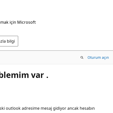
nmak için Microsoft
la bilgi
Oturum açın
oblemim var .
 eski outlook adresime mesaj gidiyor ancak hesabın