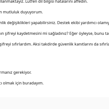
lanmaktayız. Lütfen dil bilgisi hatalarını affedin.
an mutluluk duyuyorum.
enlik değişiklikleri yapabilirsiniz. Destek ekibi yardımcı olam
ın şifreyi kaydetmesini mi sağladınız? Eğer öyleyse, bunu tar
ifreyi sıfırlardım. Aksi takdirde güvenlik kanıtlarını da sıfı
rmanız gerekiyor.
mcı olmak için buradayım.