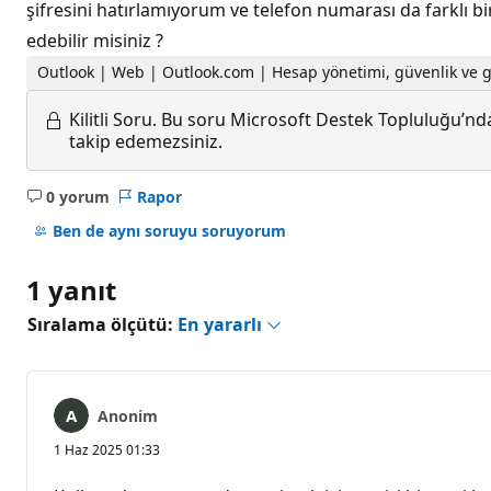
şifresini hatırlamıyorum ve telefon numarası da farklı 
edebilir misiniz ?
Outlook | Web | Outlook.com | Hesap yönetimi, güvenlik ve gi
Kilitli Soru.
Bu soru Microsoft Destek Topluluğu’ndan
takip edemezsiniz.
0 yorum
Rapor
Açıklama
yok
Ben de aynı soruyu soruyorum
1 yanıt
Sıralama ölçütü:
En yararlı
Anonim
1 Haz 2025 01:33