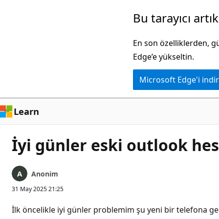
Ana
Bu tarayıcı artı
içeriğe
atla
En son özelliklerden, 
Edge’e yükseltin.
Microsoft Edge'i indir
Learn
İyi günler eski outlook hes
Anonim
31 May 2025 21:25
İlk öncelikle iyi günler problemim şu yeni bir telefona