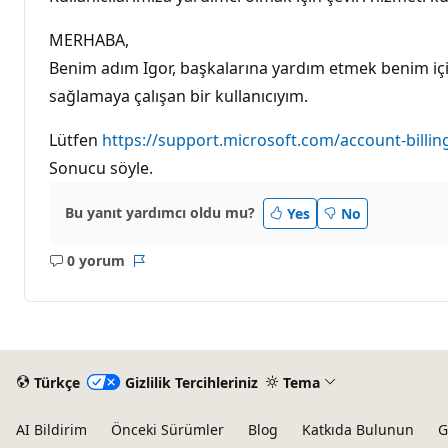
n
l
ı
MERHABA,
k
p
Benim adım Igor, başkalarına yardım etmek benim için
u
sağlamaya çalışan bir kullanıcıyım.
a
n
ı
Lütfen
https://support.microsoft.com/account-billing/
Sonucu söyle.
Bu yanıt yardımcı oldu mu?
Yes
No
0 yorum
Açıklama
Rapor
yok
Türkçe
Gizlilik Tercihleriniz
Tema
AI Bildirim
Önceki Sürümler
Blog
Katkıda Bulunun
G