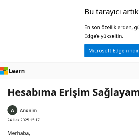
Ana
Bu tarayıcı artı
içeriğe
atla
En son özelliklerden, 
Edge’e yükseltin.
Microsoft Edge'i indir
Learn
Hesabıma Erişim Sağlayam
Anonim
24 Haz 2025 15:17
Merhaba,