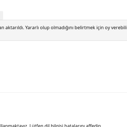
l
 aktarıldı. Yararlı olup olmadığını belirtmek için oy verebi
lanmaktayız. Lütfen dil bilgisi hatalarını affedin.