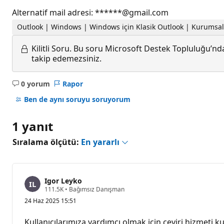
Alternatif mail adresi: ******@gmail.com
Outlook | Windows | Windows için Klasik Outlook | Kurumsa
Kilitli Soru.
Bu soru Microsoft Destek Topluluğu’ndan
takip edemezsiniz.
0 yorum
Rapor
Açıklama
yok
Ben de aynı soruyu soruyorum
1 yanıt
Sıralama ölçütü:
En yararlı
Igor Leyko
S
111.5K
•
Bağımsız Danışman
a
24 Haz 2025 15:51
y
g
ı
Kullanıcılarımıza yardımcı olmak için çeviri hizmeti kul