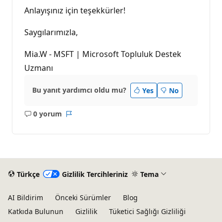
Anlayışınız için teşekkürler!
Saygılarımızla,
Mia.W - MSFT | Microsoft Topluluk Destek
Uzmanı
Bu yanıt yardımcı oldu mu?
Yes
No
0 yorum
Açıklama
Rapor
yok
Türkçe
Gizlilik Tercihleriniz
Tema
AI Bildirim
Önceki Sürümler
Blog
Katkıda Bulunun
Gizlilik
Tüketici Sağlığı Gizliliği