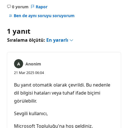
0 yorum
Rapor
Açıklama
yok
Ben de aynı soruyu soruyorum
1 yanıt
Sıralama ölçütü:
En yararlı
Anonim
21 Mar 2025 06:04
Bu yanıt otomatik olarak çevrildi. Bu nedenle
dil bilgisi hataları veya tuhaf ifade biçimi
görülebilir.
Sevgili kullanıcı,
Microsoft Topluluğu'na hoş geldiniz.