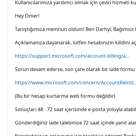
ı
Kullanıcılarımıza yardımcı olmak için çeviri hizmeti kul
n
l
ı
Hey Ömer!
k
p
u
Tanıştığımıza memnun oldum! Ben Darhyl, Bağımsız
a
n
ı
Açıklamanıza dayanarak, lütfen hesabınızın kilidini aç
https://support.microsoft.com/account-billing/a...
Sorun devam ederse, son çare olarak bir iade formu 
https://www.microsoft.com/concern/AccountReinst..
(Bu bir hesap kurtarma web formu değildir)
Sonuçları 48 - 72 saat içerisinde e-posta yoluyla alabili
Gönderdiğiniz iade talebinize 72 saat içinde yanıt al
Nezaketiniz ve anlayışınız için teşekkür ederim! Başk