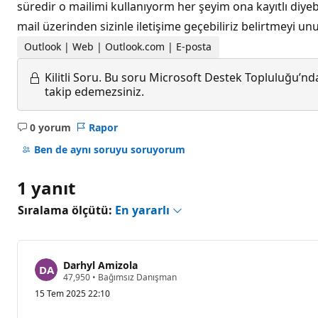
süredir o mailimi kullanıyorm her şeyim ona kayıtlı diy
mail üzerinden sizinle iletişime geçebiliriz belirtmey
Outlook | Web | Outlook.com | E-posta
Kilitli Soru.
Bu soru Microsoft Destek Topluluğu’ndan
takip edemezsiniz.
0 yorum
Rapor
Açıklama
yok
Ben de aynı soruyu soruyorum
1 yanıt
Sıralama ölçütü:
En yararlı
Darhyl Amizola
S
47,950
•
Bağımsız Danışman
a
15 Tem 2025 22:10
y
g