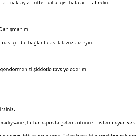
lanmaktayız. Lütfen dil bilgisi hatalarını affedin.
 Danışmanım.
mak için bu bağlantıdaki kılavuzu izleyin:
göndermenizi şiddetle tavsiye ederim:
.
rsiniz.
amadıysanız, lütfen e-posta gelen kutunuzu, istenmeyen ve s
a bir şeye ihtiyacınız olursa lütfen bana bildirmekten çekinm