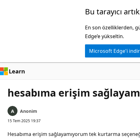
Ana
Bu tarayıcı artı
içeriğe
atla
En son özelliklerden, 
Edge’e yükseltin.
Microsoft Edge'i indir
Learn
hesabıma erişim sağlaya
Anonim
15 Tem 2025 19:37
Hesabıma erişim sağlayamıyorum tek kurtarma seçeneği o