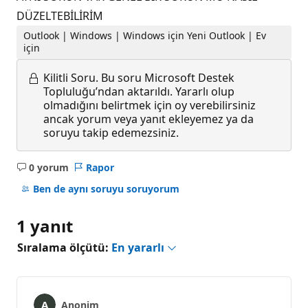
DÜZELTEBİLİRİM
Outlook | Windows | Windows için Yeni Outlook | Ev
için
Kilitli Soru.
Bu soru Microsoft Destek
Topluluğu’ndan aktarıldı. Yararlı olup
olmadığını belirtmek için oy verebilirsiniz
ancak yorum veya yanıt ekleyemez ya da
soruyu takip edemezsiniz.
0 yorum
Rapor
Açıklama
yok
Ben de aynı soruyu soruyorum
1 yanıt
Sıralama ölçütü:
En yararlı
Anonim