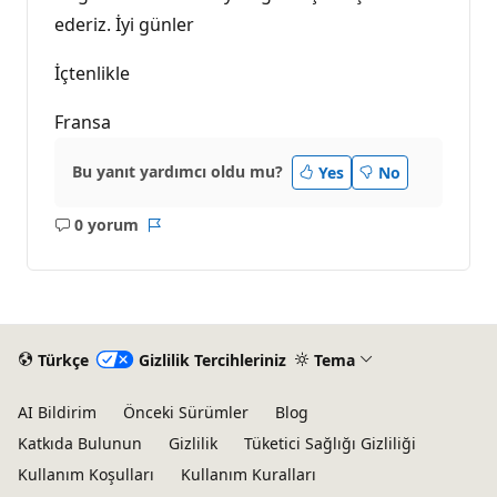
ederiz. İyi günler
İçtenlikle
Fransa
Bu yanıt yardımcı oldu mu?
Yes
No
0 yorum
Açıklama
Rapor
yok
Türkçe
Gizlilik Tercihleriniz
Tema
AI Bildirim
Önceki Sürümler
Blog
Katkıda Bulunun
Gizlilik
Tüketici Sağlığı Gizliliği
Kullanım Koşulları
Kullanım Kuralları