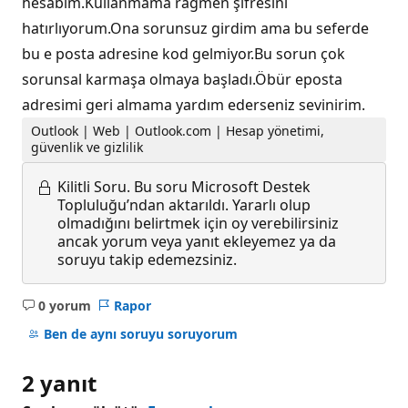
hesabım.Kullanmama rağmen şifresini
hatırlıyorum.Ona sorunsuz girdim ama bu seferde
bu e posta adresine kod gelmiyor.Bu sorun çok
sorunsal karmaşa olmaya başladı.Öbür eposta
adresimi geri almama yardım ederseniz sevinirim.
Outlook | Web | Outlook.com | Hesap yönetimi,
güvenlik ve gizlilik
Kilitli Soru.
Bu soru Microsoft Destek
Topluluğu’ndan aktarıldı. Yararlı olup
olmadığını belirtmek için oy verebilirsiniz
ancak yorum veya yanıt ekleyemez ya da
soruyu takip edemezsiniz.
0 yorum
Rapor
Açıklama
yok
Ben de aynı soruyu soruyorum
2 yanıt