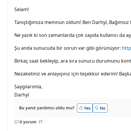
l
ı
Selam!
k
p
u
Tanıştığımıza memnun oldum! Ben Darhyl, Bağımsız
a
n
ı
Ne yazık ki son zamanlarda çok sayıda kullanıcı da ay
Şu anda sunucuda bir sorun var gibi görünüyor:
http
Birkaç saat bekleyip, ara sıra sunucu durumunu kontro
Nezaketiniz ve anlayışınız için teşekkür ederim! Başk
Saygılarımla,
Darhyl
Bu yanıt yardımcı oldu mu?
Yes
No
0 yorum
Açıklama
Rapor
yok