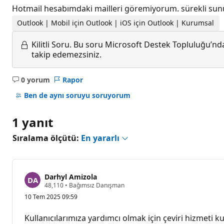
Hotmail hesabımdaki mailleri göremiyorum. sürekli sunu
Outlook | Mobil için Outlook | iOS için Outlook | Kurumsal
Kilitli Soru.
Bu soru Microsoft Destek Topluluğu’ndan
takip edemezsiniz.
0 yorum
Rapor
Açıklama
yok
Ben de aynı soruyu soruyorum
1 yanıt
Sıralama ölçütü:
En yararlı
Darhyl Amizola
S
48,110
•
Bağımsız Danışman
a
10 Tem 2025 09:59
y
g
ı
Kullanıcılarımıza yardımcı olmak için çeviri hizmeti kul
n