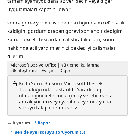
tamamlayamiyor, daha az veri secin veya diger
uygulamalari kapatin" diyor
sonra görev yöneticisinden baktigimda excel'in acik
kaldigini gordum,oradan gorevi sonlandir dedigim
zaman excel'i tekrardan calistirabiliorum, konu
hakkında acil yardimlarinizi bekler, iyi calismalar
dilerim.
Microsoft 365 ve Office | Yükleme, kullanma,
etkinleştirme | Ev için | Diğer
Kilitli Soru.
Bu soru Microsoft Destek
Topluluğu’ndan aktarıldı. Yararlı olup
olmadığını belirtmek için oy verebilirsiniz
ancak yorum veya yanıt ekleyemez ya da
soruyu takip edemezsiniz.
0 yorum
Rapor
Açıklama
yok
Ben de aynı soruyu soruyorum
(5)