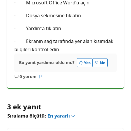
· Microsoft Office Word’ü açın
· Dosya sekmesine tıklatın
· Yardım’a tıklatın
· Ekranın sağ tarafında yer alan kısımdaki
bilgileri kontrol edin
Bu yanıt yardımcı oldu mu?
Yes
No
0 yorum
Açıklama
Rapor
yok
3 ek yanıt
Sıralama ölçütü:
En yararlı