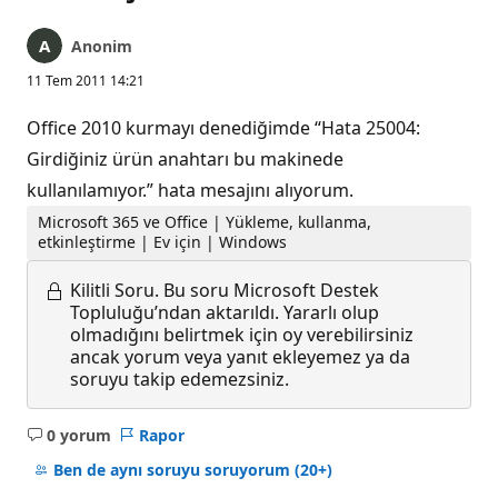
Anonim
11 Tem 2011 14:21
Office 2010 kurmayı denediğimde “Hata 25004:
Girdiğiniz ürün anahtarı bu makinede
kullanılamıyor.” hata mesajını alıyorum.
Microsoft 365 ve Office | Yükleme, kullanma,
etkinleştirme | Ev için | Windows
Kilitli Soru.
Bu soru Microsoft Destek
Topluluğu’ndan aktarıldı. Yararlı olup
olmadığını belirtmek için oy verebilirsiniz
ancak yorum veya yanıt ekleyemez ya da
soruyu takip edemezsiniz.
0 yorum
Rapor
Açıklama
yok
Ben de aynı soruyu soruyorum
(20+)