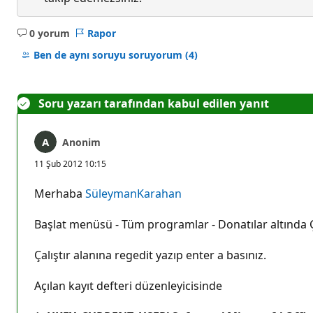
0 yorum
Rapor
Açıklama
yok
Ben de aynı soruyu soruyorum
(4)
Soru yazarı tarafından kabul edilen yanıt
Anonim
11 Şub 2012 10:15
Merhaba
SüleymanKarahan
Başlat menüsü - Tüm programlar - Donatılar altında Çal
Çalıştır alanına regedit yazıp enter a basınız.
Açılan kayıt defteri düzenleyicisinde