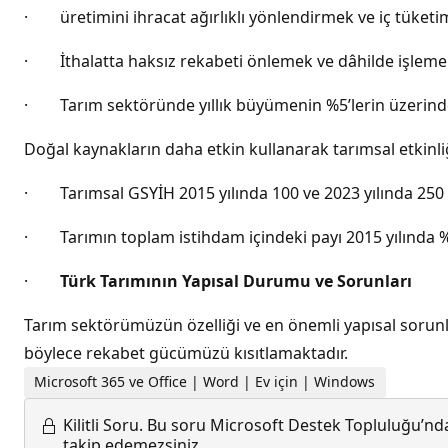
· üretimini ihracat ağırlıklı yönlendirmek ve iç tüketim
· İthalatta haksız rekabeti önlemek ve dâhilde işleme r
· Tarım sektöründe yıllık büyümenin %5’lerin üzerind
Doğal kaynakların daha etkin kullanarak tarımsal etkinli
· Tarımsal GSYİH 2015 yılında 100 ve 2023 yılında 250 
· Tarımın toplam istihdam içindeki payı 2015 yılında %
·
Türk Tarımının Yapısal Durumu ve Sorunları
Tarım sektörümüzün özelliği ve en önemli yapısal sorunlar
böylece rekabet gücümüzü kısıtlamaktadır.
Microsoft 365 ve Office | Word | Ev için | Windows
Kilitli Soru.
Bu soru Microsoft Destek Topluluğu’ndan
takip edemezsiniz.