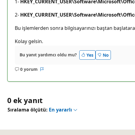
1-
HKEY_CURRENT_USER\Software\Microsoft\Offic
2-
HKEY_CURRENT_USER\Software\Microsoft\Offi
Bu işlemlerden sonra bilgisayarınızı baştan başlatar
Kolay gelsin.
Bu yanıt yardımcı oldu mu?
Yes
No
0 yorum
Açıklama
Rapor
yok
0 ek yanıt
Sıralama ölçütü:
En yararlı