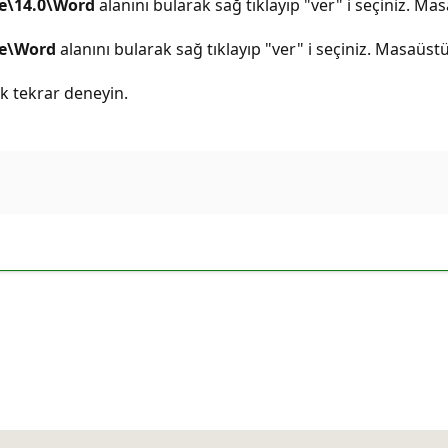
e\14.0\Word
alanını bularak sağ tıklayıp "ver" i seçiniz. Ma
ce\Word
alanını bularak sağ tıklayıp "ver" i seçiniz. Masaüstü
ak tekrar deneyin.