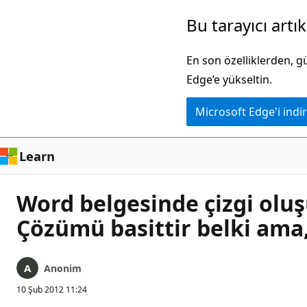
Ana
Bu tarayıcı artı
içeriğe
atla
En son özelliklerden, 
Edge’e yükseltin.
Microsoft Edge'i indir
Learn
Word belgesinde çizgi oluşuy
Çözümü basittir belki ama
Anonim
10 Şub 2012 11:24