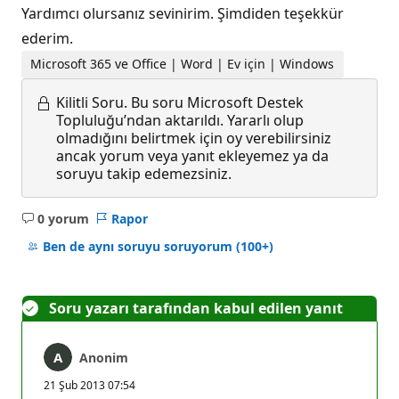
Yardımcı olursanız sevinirim. Şimdiden teşekkür
ederim.
Microsoft 365 ve Office | Word | Ev için | Windows
Kilitli Soru.
Bu soru Microsoft Destek
Topluluğu’ndan aktarıldı. Yararlı olup
olmadığını belirtmek için oy verebilirsiniz
ancak yorum veya yanıt ekleyemez ya da
soruyu takip edemezsiniz.
0 yorum
Rapor
Açıklama
yok
Ben de aynı soruyu soruyorum
(100+)
Soru yazarı tarafından kabul edilen yanıt
Anonim
21 Şub 2013 07:54