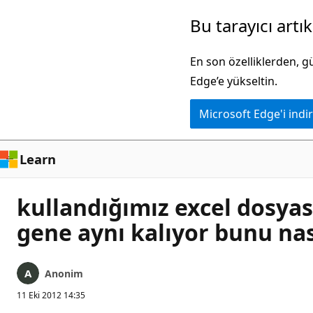
Ana
Bu tarayıcı artı
içeriğe
atla
En son özelliklerden, 
Edge’e yükseltin.
Microsoft Edge'i indir
Learn
kullandığımız excel dosyas
gene aynı kalıyor bunu nas
Anonim
11 Eki 2012 14:35