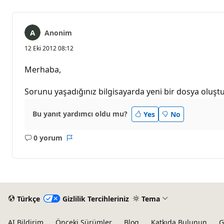
Anonim
12 Eki 2012 08:12
Merhaba,
Sorunu yaşadığınız bilgisayarda yeni bir dosya oluşt
Bu yanıt yardımcı oldu mu?
Yes
No
0 yorum
Açıklama
Rapor
yok
Türkçe
Gizlilik Tercihleriniz
Tema
AI Bildirim
Önceki Sürümler
Blog
Katkıda Bulunun
G