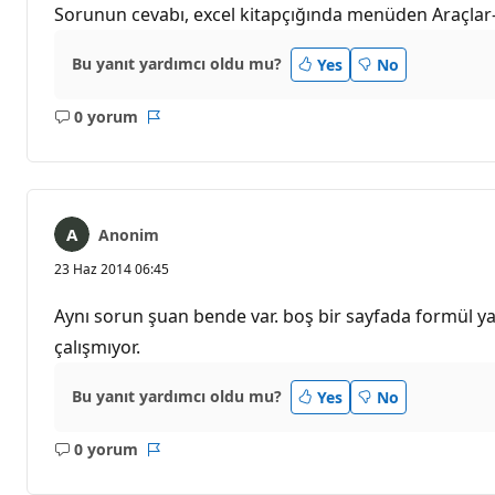
Sorunun cevabı, excel kitapçığında menüden Araçla
Bu yanıt yardımcı oldu mu?
Yes
No
0 yorum
Açıklama
Rapor
yok
Anonim
23 Haz 2014 06:45
Aynı sorun şuan bende var. boş bir sayfada formül y
çalışmıyor.
Bu yanıt yardımcı oldu mu?
Yes
No
0 yorum
Açıklama
Rapor
yok