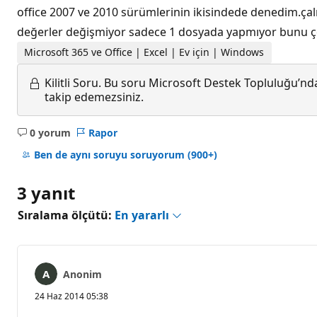
office 2007 ve 2010 sürümlerinin ikisindede denedim.çalı
değerler değişmiyor sadece 1 dosyada yapmıyor bunu çoğu
Microsoft 365 ve Office | Excel | Ev için | Windows
Kilitli Soru.
Bu soru Microsoft Destek Topluluğu’ndan
takip edemezsiniz.
0 yorum
Rapor
Açıklama
yok
Ben de aynı soruyu soruyorum
(900+)
3 yanıt
Sıralama ölçütü:
En yararlı
Anonim
24 Haz 2014 05:38