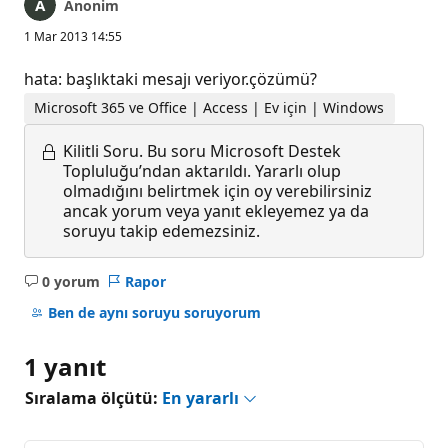
Anonim
1 Mar 2013 14:55
hata: başlıktaki mesajı veriyor.çözümü?
Microsoft 365 ve Office | Access | Ev için | Windows
Kilitli Soru.
Bu soru Microsoft Destek
Topluluğu’ndan aktarıldı. Yararlı olup
olmadığını belirtmek için oy verebilirsiniz
ancak yorum veya yanıt ekleyemez ya da
soruyu takip edemezsiniz.
0 yorum
Rapor
Açıklama
yok
Ben de aynı soruyu soruyorum
1 yanıt
Sıralama ölçütü:
En yararlı