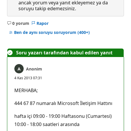
ancak yorum veya yanıt ekleyemez ya da
soruyu takip edemezsiniz.
0 yorum
Rapor
Açıklama
yok
Ben de aynı soruyu soruyorum
(400+)
Soru yazarı tarafından kabul edilen yanıt
Anonim
4 Kas 2013 07:31
MERHABA;
444 67 87 numaralı Microsoft İletişim Hattını
hafta içi 09:00 - 19:00 Haftasonu (Cumartesi)
10:00 - 18:00 saatleri arasında