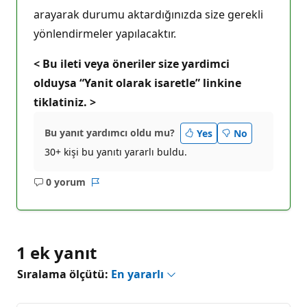
arayarak durumu aktardığınızda size gerekli
yönlendirmeler yapılacaktır.
< Bu ileti veya öneriler size yardimci
olduysa “Yanit olarak isaretle” linkine
tiklatiniz. >
Bu yanıt yardımcı oldu mu?
Yes
No
30+ kişi bu yanıtı yararlı buldu.
0 yorum
Açıklama
Rapor
yok
1 ek yanıt
Sıralama ölçütü:
En yararlı