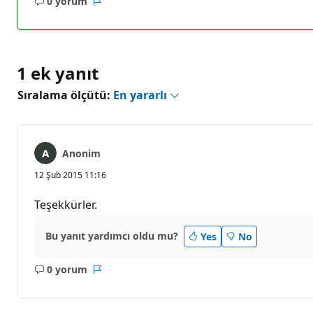
0 yorum
Açıklama
Rapor
yok
1 ek yanıt
Sıralama ölçütü:
En yararlı
Anonim
12 Şub 2015 11:16
Teşekkürler.
Bu yanıt yardımcı oldu mu?
Yes
No
0 yorum
Açıklama
Rapor
yok