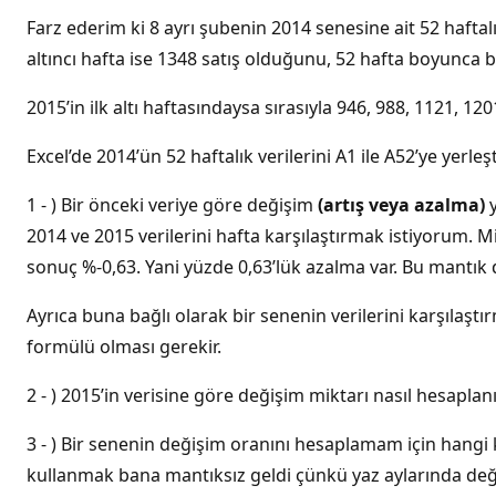
Farz ederim ki 8 ayrı şubenin 2014 senesine ait 52 haftalı
altıncı hafta ise 1348 satış olduğunu, 52 hafta boyunca b
2015’in ilk altı haftasındaysa sırasıyla 946, 988, 1121, 120
Excel’de 2014’ün 52 haftalık verilerini A1 ile A52’ye yerleş
1 - ) Bir önceki veriye göre değişim
(artış veya azalma)
y
2014 ve 2015 verilerini hafta karşılaştırmak istiyorum. 
sonuç %-0,63. Yani yüzde 0,63’lük azalma var. Bu mantı
Ayrıca buna bağlı olarak bir senenin verilerini karşılaşt
formülü olması gerekir.
2 - ) 2015’in verisine göre değişim miktarı nasıl hesaplan
3 - ) Bir senenin değişim oranını hesaplamam için hang
kullanmak bana mantıksız geldi çünkü yaz aylarında değişi