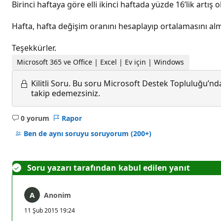
Birinci haftaya göre elli ikinci haftada yüzde 16’lik artı
Hafta, hafta değişim oranını hesaplayıp ortalamasını a
Teşekkürler.
Microsoft 365 ve Office | Excel | Ev için | Windows
Kilitli Soru.
Bu soru Microsoft Destek Topluluğu’ndan
takip edemezsiniz.
0 yorum
Rapor
Açıklama
yok
Ben de aynı soruyu soruyorum
(200+)
Soru yazarı tarafından kabul edilen yanıt
Anonim
11 Şub 2015 19:24