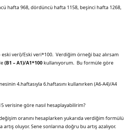
çüncü hafta 968, dördüncü hafta 1158, beşinci hafta 1268,
– eski veri)/Eski veri*100. Verdiğim örneği baz alırsam
mde
(B1 – A1)/A1*100
kullanıyorum. Bu formüle göre
esinin 4.haftasıyla 6.haftasını kullanırken (A6-A4)/A4
15 verisine göre nasıl hesaplayabilirim?
 değişim oranını hesaplarken yukarıda verdiğim formülü
 artış oluyor. Sene sonlarına doğru bu artış azalıyor.