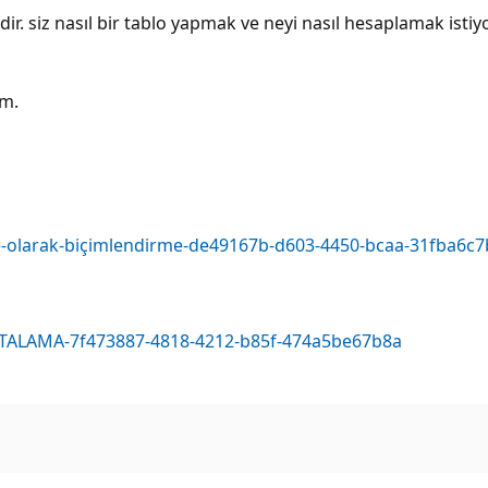
ldir. siz nasıl bir tablo yapmak ve neyi nasıl hesaplamak istiy
im.
üzde-olarak-biçimlendirme-de49167b-d603-4450-bcaa-31fba6c
e/ORTALAMA-7f473887-4818-4212-b85f-474a5be67b8a