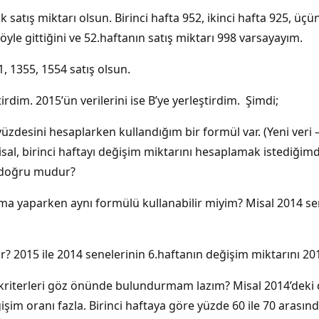
k satış miktarı olsun. Birinci hafta 952, ikinci hafta 925, ü
öyle gittiğini ve 52.haftanın satış miktarı 998 varsayayım.
1, 1355, 1554 satış olsun.
tirdim. 2015’ün verilerini ise B’ye yerleştirdim. Şimdi;
üzdesini hesaplarken kullandığım bir formül var. (Yeni veri 
Misal, birinci haftayı değişim miktarını hesaplamak istediği
k doğru mudur?
ırma yaparken aynı formülü kullanabilir miyim? Misal 2014 sen
ır? 2015 ile 2014 senelerinin 6.haftanın değişim miktarını 20
i kriterleri göz önünde bulundurmam lazım? Misal 2014’deki
m oranı fazla. Birinci haftaya göre yüzde 60 ile 70 arasında