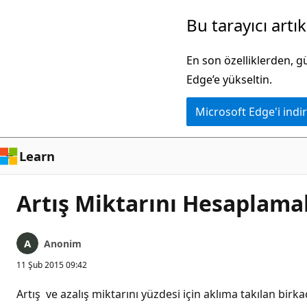
Ana
Bu tarayıcı artı
içeriğe
atla
En son özelliklerden, 
Edge’e yükseltin.
Microsoft Edge'i indir
Learn
Artış Miktarını Hesaplamak
Anonim
11 Şub 2015 09:42
Artış ve azalış miktarını yüzdesi için aklıma takılan birka